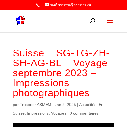
mail.asmem@asmem.ch
Suisse – SG-TG-ZH-
SH-AG-BL – Voyage
septembre 2023 –
Impressions
photographiques
par
Tresorier ASMEM
|
Jan 2, 2025
|
Actualités
,
En
Suisse
,
Impressions
,
Voyages
|
0 commentaires