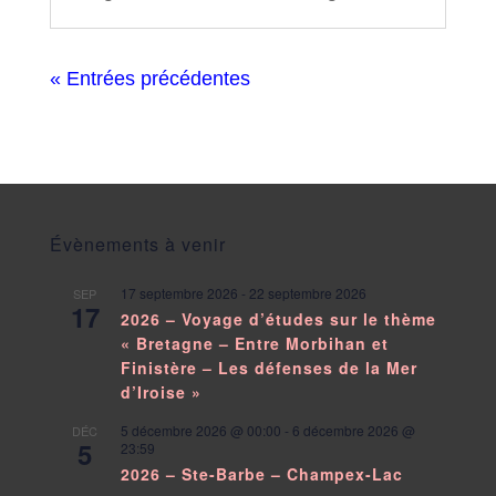
« Entrées précédentes
Évènements à venir
17 septembre 2026
-
22 septembre 2026
SEP
17
2026 – Voyage d’études sur le thème
« Bretagne – Entre Morbihan et
Finistère – Les défenses de la Mer
d’Iroise »
5 décembre 2026 @ 00:00
-
6 décembre 2026 @
DÉC
5
23:59
2026 – Ste-Barbe – Champex-Lac