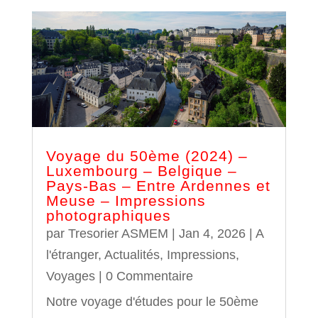
Voyage du 50ème (2024) –
Luxembourg – Belgique –
Pays-Bas – Entre Ardennes et
Meuse – Impressions
photographiques
par
Tresorier ASMEM
|
Jan 4, 2026
|
A
l'étranger
,
Actualités
,
Impressions
,
Voyages
| 0 Commentaire
Notre voyage d'études pour le 50ème