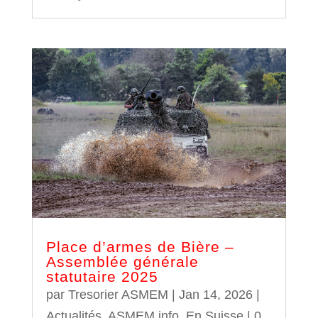
Place d’armes de Bière –
Assemblée générale
statutaire 2025
par
Tresorier ASMEM
|
Jan 14, 2026
|
Actualités
,
ASMEM info
,
En Suisse
| 0