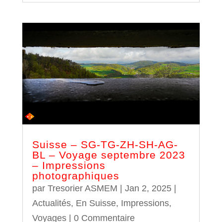
Suisse – SG-TG-ZH-SH-AG-
BL – Voyage septembre 2023
– Impressions
photographiques
par
Tresorier ASMEM
|
Jan 2, 2025
|
Actualités
,
En Suisse
,
Impressions
,
Voyages
| 0 Commentaire