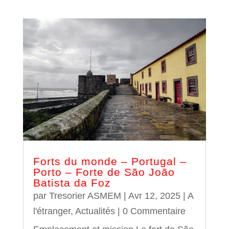
Forts du monde – Portugal –
Porto – Forte de São João
Batista da Foz
par
Tresorier ASMEM
|
Avr 12, 2025
|
A
l'étranger
,
Actualités
| 0 Commentaire