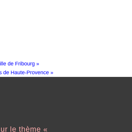
lle de Fribourg »
es de Haute-Provence
»
ur le thème «