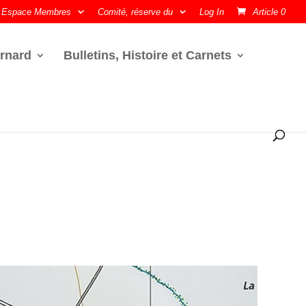
Espace Membres
Comité, réserve du
Log In
Article 0
rnard
Bulletins, Histoire et Carnets