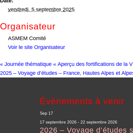
Date:
vendredi, 5 septembre 2025
Organisateur
ASMEM Comité
Voir le site Organisateur
«
Journée thématique « Aperçu des fortifications de la Vi
2025 – Voyage d’études – France, Hautes Alpes et Alp
Évènements à venir
Sep
17
17 septembre 2026
-
22 septembre 2026
2026 – Voyage d’études s