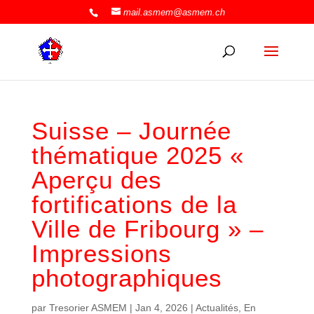
mail.asmem@asmem.ch
Suisse – Journée
thématique 2025 «
Aperçu des
fortifications de la
Ville de Fribourg » –
Impressions
photographiques
par
Tresorier ASMEM
|
Jan 4, 2026
|
Actualités
,
En