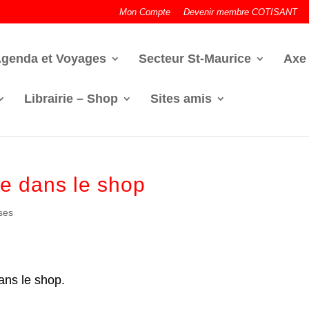
Mon Compte
Devenir membre COTISANT
genda et Voyages
Secteur St-Maurice
Axe
Librairie – Shop
Sites amis
le dans le shop
ses
ans le shop.