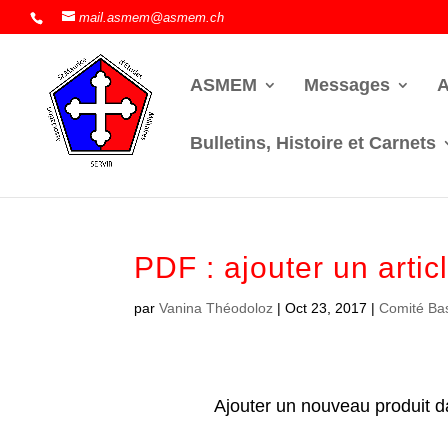
mail.asmem@asmem.ch
ASMEM
Messages
A
Bulletins, Histoire et Carnets
PDF : ajouter un artic
par
Vanina Théodoloz
|
Oct 23, 2017
|
Comité Ba
Ajouter un nouveau produit d