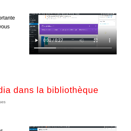
ortante
 vous
dia dans la bibliothèque
ses
as