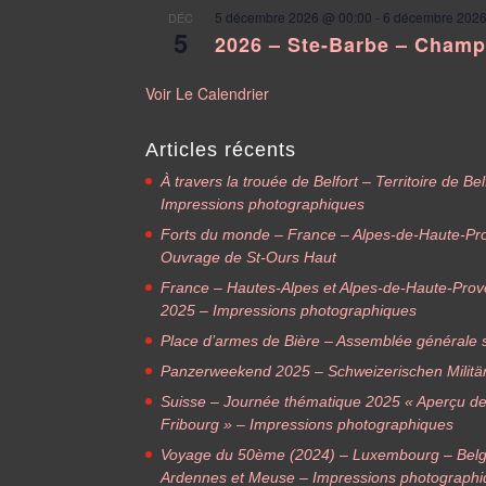
5 décembre 2026 @ 00:00
-
6 décembre 2026
DÉC
5
2026 – Ste-Barbe – Cham
Voir Le Calendrier
Articles récents
À travers la trouée de Belfort – Territoire de B
Impressions photographiques
Forts du monde – France – Alpes-de-Haute-Pr
Ouvrage de St-Ours Haut
France – Hautes-Alpes et Alpes-de-Haute-Pro
2025 – Impressions photographiques
Place d’armes de Bière – Assemblée générale s
Panzerweekend 2025 – Schweizerischen Militä
Suisse – Journée thématique 2025 « Aperçu des f
Fribourg » – Impressions photographiques
Voyage du 50ème (2024) – Luxembourg – Belg
Ardennes et Meuse – Impressions photograph