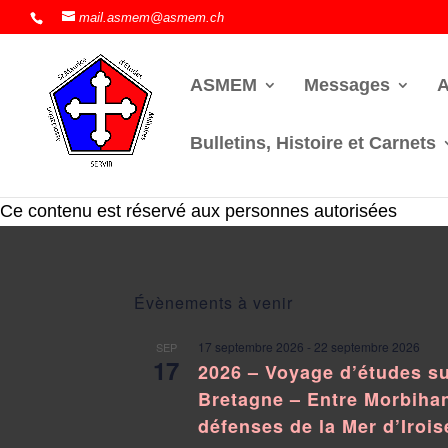
mail.asmem@asmem.ch
ASMEM
Messages
A
Bulletins, Histoire et Carnets
Ce contenu est réservé aux personnes autorisées
Évènements à venir
17 septembre 2026
-
22 septembre 2026
SEP
17
2026 – Voyage d’études su
Bretagne – Entre Morbihan
défenses de la Mer d’Irois