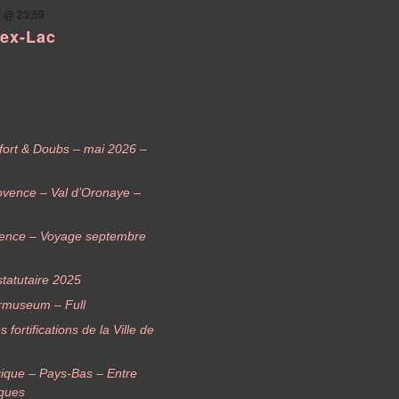
 @ 23:59
pex-Lac
elfort & Doubs – mai 2026 –
ovence – Val d’Oronaye –
vence – Voyage septembre
tatutaire 2025
rmuseum – Full
ortifications de la Ville de
ique – Pays-Bas – Entre
iques