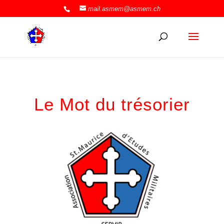
mail.asmem@asmem.ch
Le Mot du trésorier