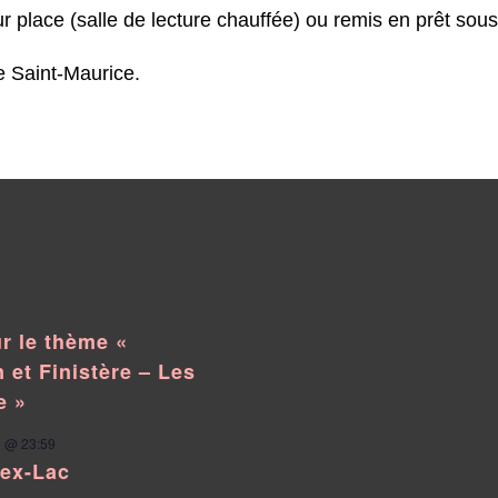
 place (salle de lecture chauffée) ou remis en prêt sous
e Saint-Maurice.
r le thème «
 et Finistère – Les
e »
 @ 23:59
pex-Lac