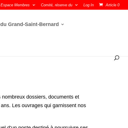
Espace Membres
Comité, réserve du
Log In
Article 0
 du Grand-Saint-Bernard
 nombreux dossiers, documents et
 ans. Les ouvrages qui garnissent nos
el d’un poste destiné à poursuivre ses