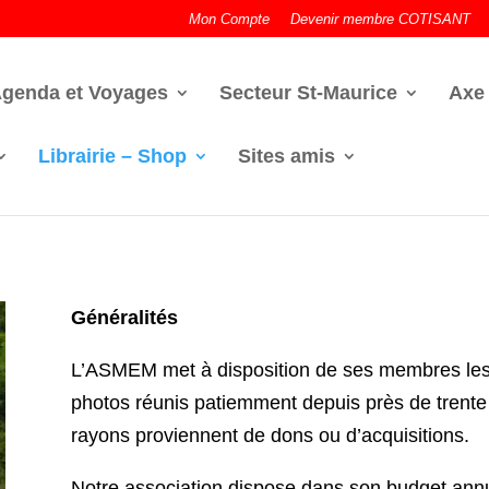
Mon Compte
Devenir membre COTISANT
genda et Voyages
Secteur St-Maurice
Axe
Librairie – Shop
Sites amis
Généralités
L’ASMEM met à disposition de ses membres les
photos réunis patiemment depuis près de trente
rayons proviennent de dons ou d’acquisitions.
Notre association dispose dans son budget annu