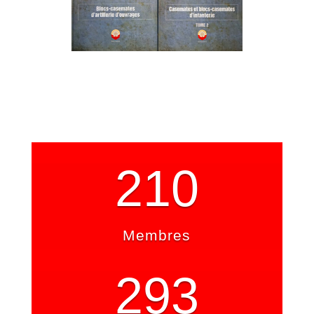
210
Membres
293