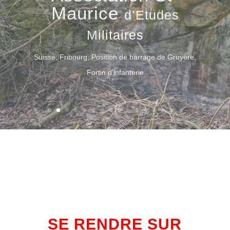
Association St-
Maurice
d’Etudes
Militaires
Belgique, Fort de Lantin
Site ASBL Fort de Lantin
SE RENDRE SUR