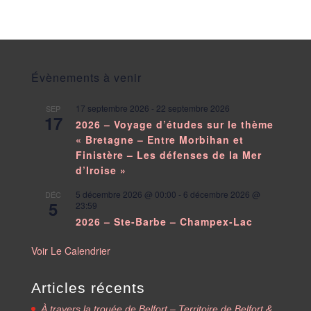
Évènements à venir
17 septembre 2026
-
22 septembre 2026
SEP
17
2026 – Voyage d’études sur le thème
« Bretagne – Entre Morbihan et
Finistère – Les défenses de la Mer
d’Iroise »
5 décembre 2026 @ 00:00
-
6 décembre 2026 @
DÉC
5
23:59
2026 – Ste-Barbe – Champex-Lac
Voir Le Calendrier
Articles récents
À travers la trouée de Belfort – Territoire de Belfort &