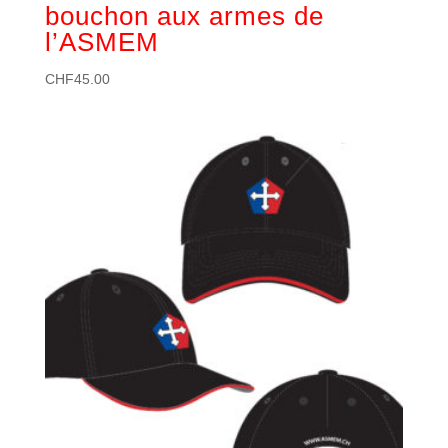
bouchon aux armes de
l’ASMEM
CHF
45.00