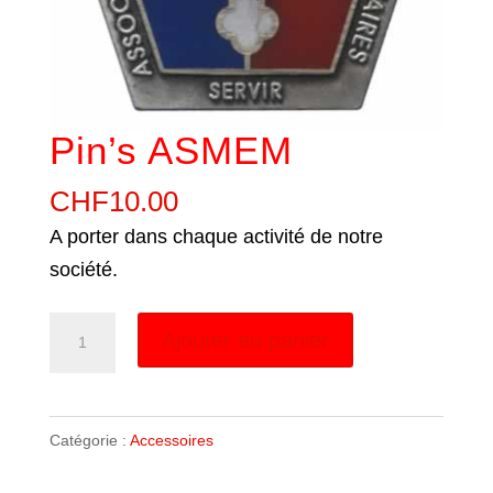
Pin’s ASMEM
CHF
10.00
A porter dans chaque activité de notre
société.
quantité
Ajouter au panier
de
Pin's
ASMEM
Catégorie :
Accessoires