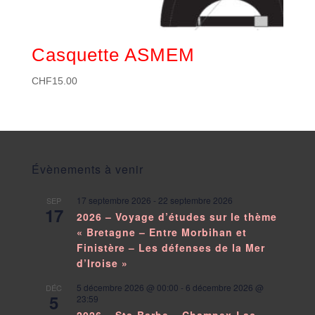
Casquette ASMEM
CHF
15.00
Évènements à venir
17 septembre 2026
-
22 septembre 2026
SEP
17
2026 – Voyage d’études sur le thème
« Bretagne – Entre Morbihan et
Finistère – Les défenses de la Mer
d’Iroise »
5 décembre 2026 @ 00:00
-
6 décembre 2026 @
DÉC
5
23:59
2026 – Ste-Barbe – Champex-Lac