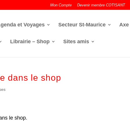
Mon Compte
Devenir membre COTISANT
genda et Voyages
Secteur St-Maurice
Axe
Librairie – Shop
Sites amis
le dans le shop
ses
ans le shop.