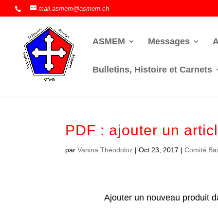
mail.asmem@asmem.ch
ASMEM
Messages
A
Bulletins, Histoire et Carnets
PDF : ajouter un artic
par
Vanina Théodoloz
|
Oct 23, 2017
|
Comité Ba
Ajouter un nouveau produit d