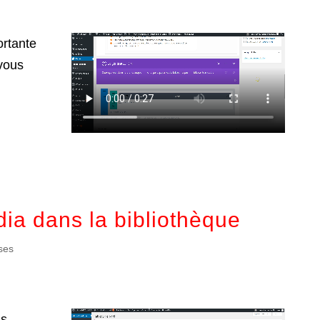
ortante
 vous
dia dans la bibliothèque
ses
as