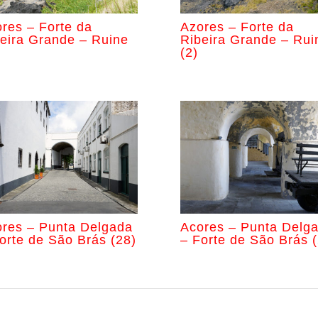
res – Forte da
Azores – Forte da
eira Grande – Ruine
Ribeira Grande – Rui
(2)
res – Punta Delgada
Acores – Punta Delg
orte de São Brás (28)
– Forte de São Brás (