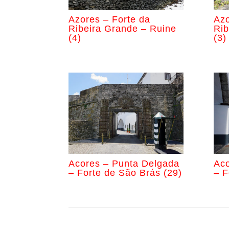
Azores – Forte da
Azo
Ribeira Grande – Ruine
Rib
(4)
(3)
Acores – Punta Delgada
Aco
– Forte de São Brás (29)
– F