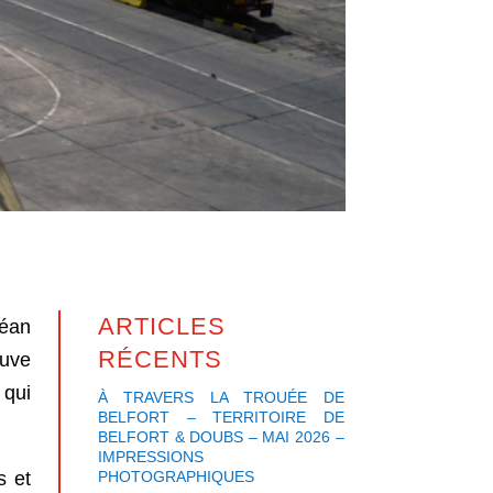
ARTICLES
céan
RÉCENTS
euve
 qui
À TRAVERS LA TROUÉE DE
BELFORT – TERRITOIRE DE
BELFORT & DOUBS – MAI 2026 –
IMPRESSIONS
s et
PHOTOGRAPHIQUES