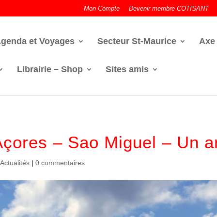
Mon Compte
Devenir membre COTISANT
genda et Voyages
Secteur St-Maurice
Axe
Librairie – Shop
Sites amis
çores – Sao Miguel – Un arc
,
Actualités
|
0 commentaires