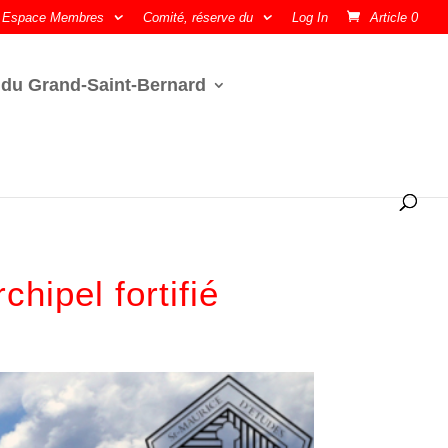
Espace Membres
Comité, réserve du
Log In
Article 0
 du Grand-Saint-Bernard
hipel fortifié