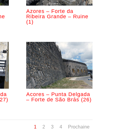
Azores – Forte da
ne
Ribeira Grande – Ruine
(1)
ada
Acores – Punta Delgada
27)
– Forte de São Brás (26)
1
2
3
4
Prochaine