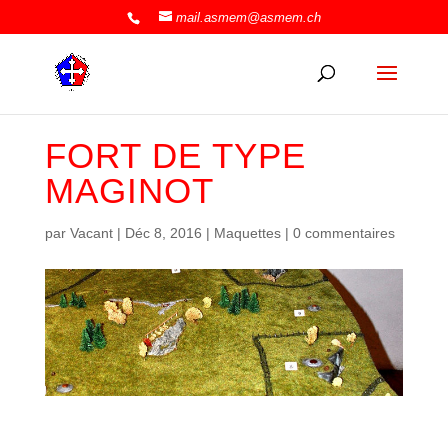
mail.asmem@asmem.ch
FORT DE TYPE
MAGINOT
par
Vacant
|
Déc 8, 2016
|
Maquettes
|
0 commentaires