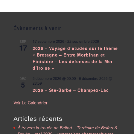
Évènements à venir
17 septembre 2026
-
22 septembre 2026
SEP
17
2026 – Voyage d’études sur le thème
« Bretagne – Entre Morbihan et
Finistère – Les défenses de la Mer
d’Iroise »
5 décembre 2026 @ 00:00
-
6 décembre 2026 @
DÉC
5
23:59
2026 – Ste-Barbe – Champex-Lac
Voir Le Calendrier
Articles récents
À travers la trouée de Belfort – Territoire de Belfort &
Doubs – mai 2026 – Impressions photographiques