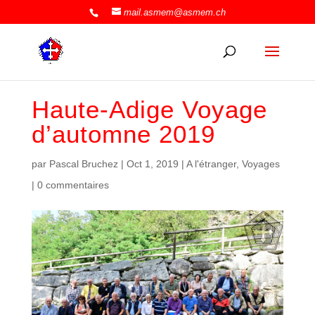
mail.asmem@asmem.ch
Haute-Adige Voyage
d’automne 2019
par
Pascal Bruchez
|
Oct 1, 2019
|
A l'étranger
,
Voyages
|
0 commentaires