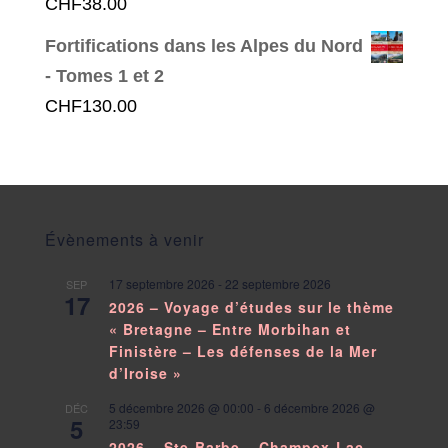
CHF
38.00
Fortifications dans les Alpes du Nord
- Tomes 1 et 2
CHF
130.00
Évènements à venir
17 septembre 2026
-
22 septembre 2026
SEP
17
2026 – Voyage d’études sur le thème
« Bretagne – Entre Morbihan et
Finistère – Les défenses de la Mer
d’Iroise »
5 décembre 2026 @ 00:00
-
6 décembre 2026 @
DÉC
5
23:59
2026 – Ste-Barbe – Champex-Lac