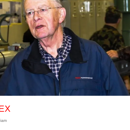
REX
riam