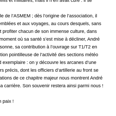
ls et militaires, mais il n’en avait cure : il se
 de l’ASMEM ; dès l’origine de l’association, il
emblées et aux voyages, au cours desquels, sans
ait profiter chacun de son immense culture, dans
moment où sa santé s’est mise à décliner, André
nne, sa contribution à l’ouvrage sur T1/T2 en
ion pointilleuse de l’activité des sections météo
ard exemplaire : on y découvre les arcanes d’une
s précis, dont les officiers d’artillerie au front se
trations de ce chapitre majeur nous montrent André
 carrière. Son souvenir restera ainsi parmi nous !
 paix !
N