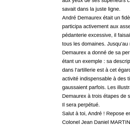
aux yeux de ses supérieurs civi
savait dans la juste ligne.
André Demaurex était un fidèle
participa activement aux ass
pédanterie excessive, il fais
tous les domaines. Jusqu’au 
Demaurex a donné de sa perso
étant un exemple : sa descript
dans l’artillerie est à cet ég
activité indispensable à des tir
gaussaient parfois. Les illus
Demaurex à trois étapes de sa
Il sera perpétué.
Salut à toi, André ! Repose en
Colonel Jean Daniel MARTI