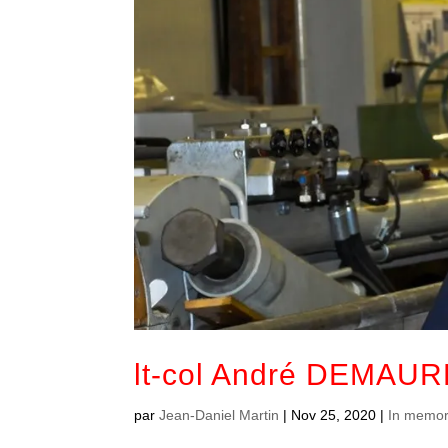
lt-col André DEMAU
par
Jean-Daniel Martin
|
Nov 25, 2020
|
In memo