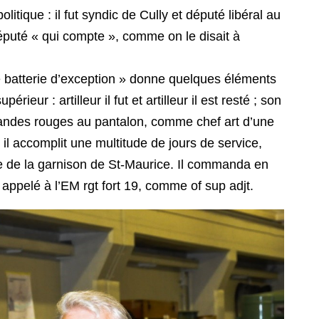
litique : il fut syndic de Cully et député libéral au
puté « qui compte », comme on le disait à
e batterie d’exception » donne quelques éléments
périeur : artilleur il fut et artilleur il est resté ; son
andes rouges au pantalon, comme chef art d’une
, il accomplit une multitude de jours de service,
e de la garnison de St-Maurice. Il commanda en
fut appelé à l’EM rgt fort 19, comme of sup adjt.