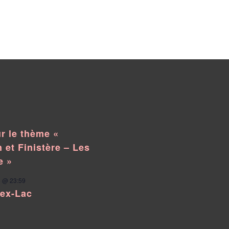
r le thème «
 et Finistère – Les
e »
 @ 23:59
pex-Lac