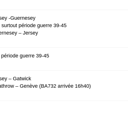
rsey -Guernesey
, surtout période guerre 39-45
ernesey – Jersey
 période guerre 39-45
rsey – Gatwick
athrow – Genève (BA732 arrivée 16h40)