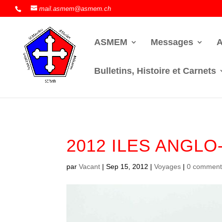
mail.asmem@asmem.ch
ASMEM
Messages
A
Bulletins, Histoire et Carnets
2012 ILES ANGL
par
Vacant
|
Sep 15, 2012
|
Voyages
|
0 comment