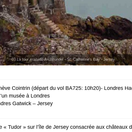
03 La tour martello Archirondel - St. Catherine's Bay - Jersey
nève Cointrin (départ du vol BA725: 10h20)- Londres H
 d’un musée à Londres
ndres Gatwick – Jersey
 « Tudor » sur l’île de Jersey consacrée aux châteaux d