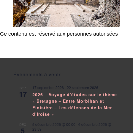
Ce contenu est réservé aux personnes autorisées
Évènements à venir
17 septembre 2026
-
22 septembre 2026
SEP
17
2026 – Voyage d’études sur le thème
« Bretagne – Entre Morbihan et
Finistère – Les défenses de la Mer
d’Iroise »
5 décembre 2026 @ 00:00
-
6 décembre 2026 @
DÉC
5
23:59