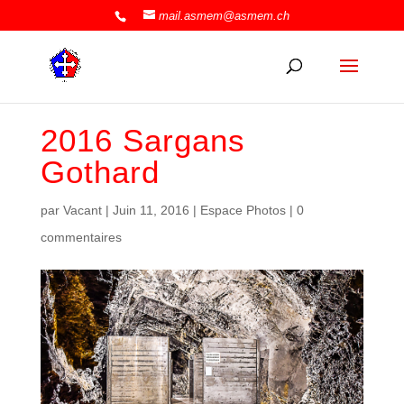
mail.asmem@asmem.ch
2016 Sargans
Gothard
par
Vacant
|
Juin 11, 2016
|
Espace Photos
|
0
commentaires