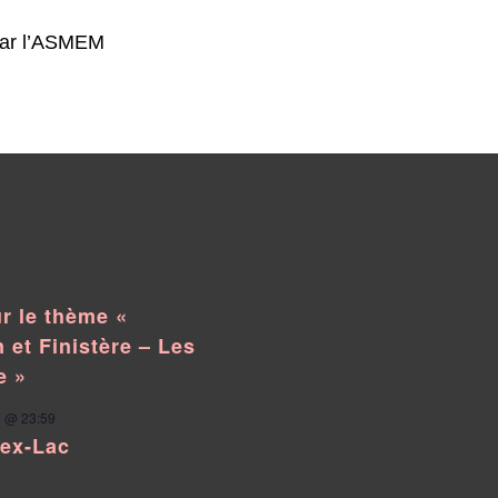
 par l’ASMEM
r le thème «
 et Finistère – Les
e »
 @ 23:59
pex-Lac