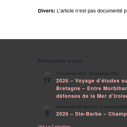
Divers:
L’article n’est pas documenté
Évènements à venir
17 septembre 2026
-
22 septembre 2026
SEP
17
2026 – Voyage d’études su
Bretagne – Entre Morbihan
défenses de la Mer d’Irois
5 décembre 2026 @ 00:00
-
6 décembre 2026
DÉC
5
2026 – Ste-Barbe – Cham
Voir Le Calendrier