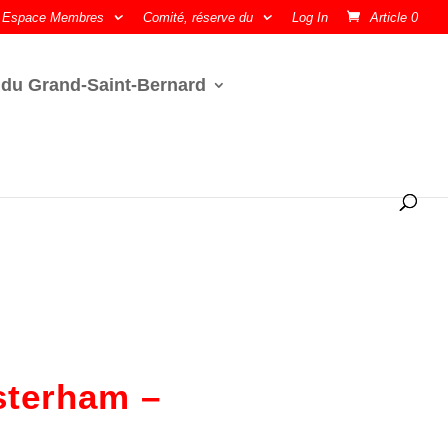
Espace Membres
Comité, réserve du
Log In
Article 0
 du Grand-Saint-Bernard
sterham –