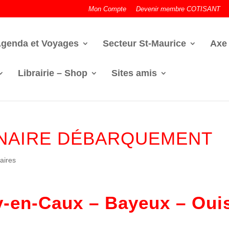
Mon Compte
Devenir membre COTISANT
genda et Voyages
Secteur St-Maurice
Axe
Librairie – Shop
Sites amis
ENAIRE DÉBARQUEMENT
aires
ry-en-Caux – Bayeux – Oui