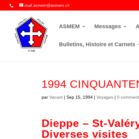
mail.asmem@asmem.ch
ASMEM
Messages
A
Bulletins, Histoire et Carnets
1994 CINQUANT
par
Vacant
|
Sep 15, 1994
|
Voyages
|
0 comment
Dieppe – St-Valé
Diverses visites