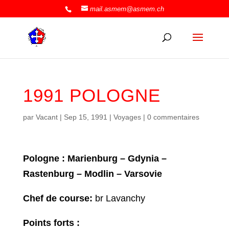
mail.asmem@asmem.ch
1991 POLOGNE
par
Vacant
|
Sep 15, 1991
|
Voyages
|
0 commentaires
Pologne : Marienburg – Gdynia –
Rastenburg – Modlin – Varsovie
Chef de course:
br Lavanchy
Points forts :