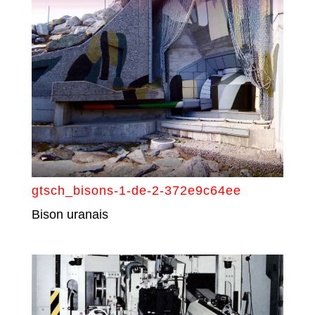
gtsch_bisons-1-de-2-372e9c64ee
Bison uranais