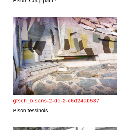
Bison, Coup parti !
gtsch_bisons-2-de-2-c6d24ab537
Bison tessinois