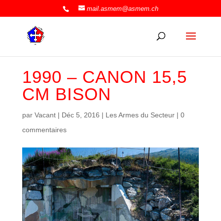
mail.asmem@asmem.ch
1990 – CANON 15,5
CM BISON
par
Vacant
|
Déc 5, 2016
|
Les Armes du Secteur
|
0
commentaires