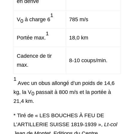
en dérive
1
V
à charge 6
785 m/s
0
1
Portée max.
18,0 km
Cadence de tir
8-10 coups/min.
max.
1
Avec un obus allongé d’un poids de 14,6
kg, la V
passait à 800 m/s et la portée à
0
21,4 km.
* Tiré de « LES BOUCHES À FEU DE
L’ARTILLERIE SUISSE 1819-1939 »,
Lt-col
Jean de Montet
, Editions du Centre