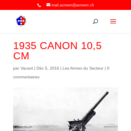
mail.asmem@asmem.ch
1935 CANON 10,5
CM
par
Vacant
|
Déc 5, 2016
|
Les Armes du Secteur
|
0
commentaires