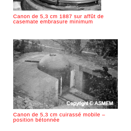
Canon de 5,3 cm 1887 sur affût de
casemate embrasure minimum
Canon de 5,3 cm cuirassé mobile –
position bétonnée