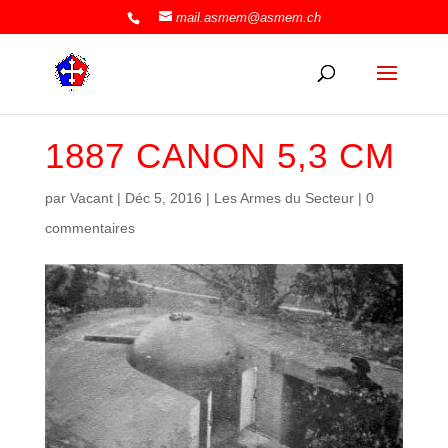
mail.asmem@asmem.ch
1887 CANON 5,3 CM
par
Vacant
|
Déc 5, 2016
|
Les Armes du Secteur
|
0
commentaires