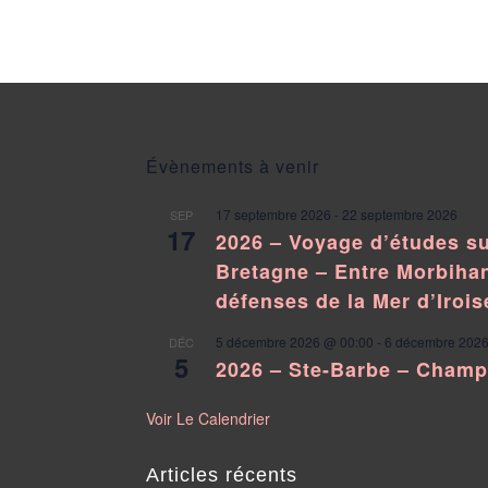
Évènements à venir
17 septembre 2026
-
22 septembre 2026
SEP
17
2026 – Voyage d’études su
Bretagne – Entre Morbihan
défenses de la Mer d’Irois
5 décembre 2026 @ 00:00
-
6 décembre 2026
DÉC
5
2026 – Ste-Barbe – Cham
Voir Le Calendrier
Articles récents