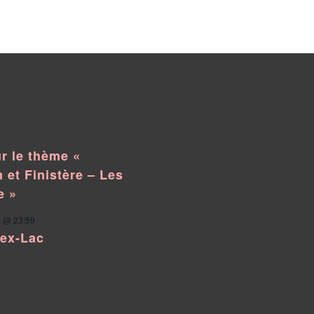
r le thème «
 et Finistère – Les
e »
 @ 23:59
pex-Lac