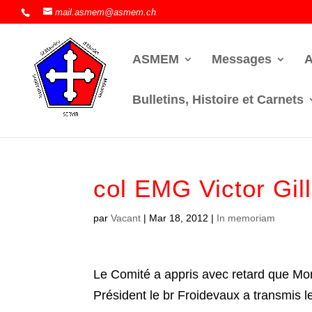
mail.asmem@asmem.ch
ASMEM
Messages
A
Bulletins, Histoire et Carnets
col EMG Victor Gill
par
Vacant
|
Mar 18, 2012
|
In memoriam
Le Comité a appris avec retard que Mo
Président le br Froidevaux a transmis 