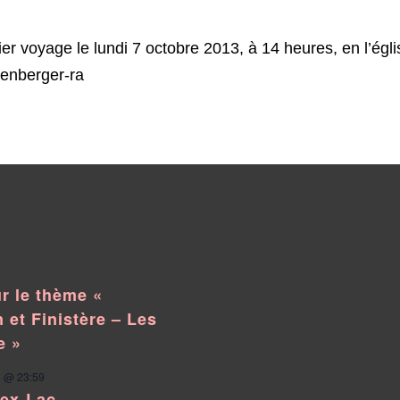
r voyage le lundi 7 octobre 2013, à 14 heures, en l’ég
r le thème «
 et Finistère – Les
e »
 @ 23:59
pex-Lac