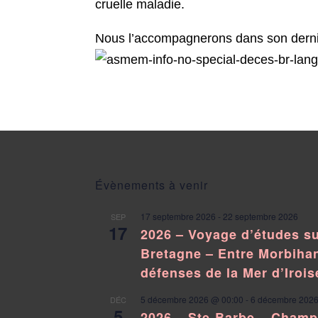
cruelle maladie.
Nous l’accompagnerons dans son dernie
Évènements à venir
17 septembre 2026
-
22 septembre 2026
SEP
17
2026 – Voyage d’études su
Bretagne – Entre Morbihan
défenses de la Mer d’Irois
5 décembre 2026 @ 00:00
-
6 décembre 2026
DÉC
5
2026 – Ste-Barbe – Cham