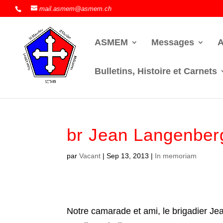
mail.asmem@asmem.ch
ASMEM
Messages
A
Bulletins, Histoire et Carnets
br Jean Langenber
par
Vacant
|
Sep 13, 2013
|
In memoriam
Notre camarade et ami, le brigadier J