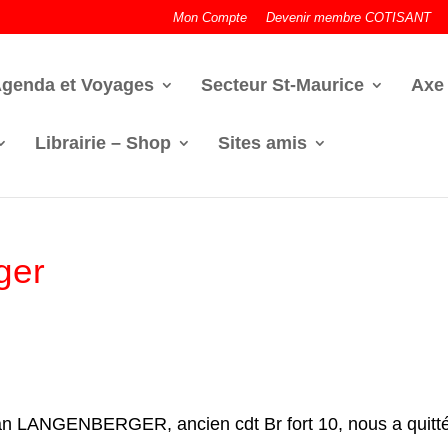
Mon Compte
Devenir membre COTISANT
genda et Voyages
Secteur St-Maurice
Axe
Librairie – Shop
Sites amis
ger
ean LANGENBERGER, ancien cdt Br fort 10, nous a quitté 